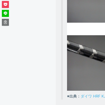
※出典：
ダイワ HRF K