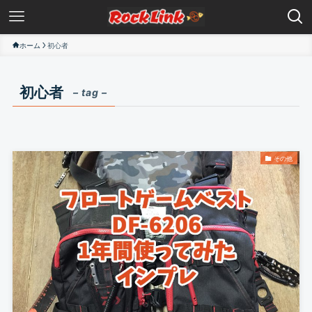
ホーム
初心者
初心者
– tag –
その他