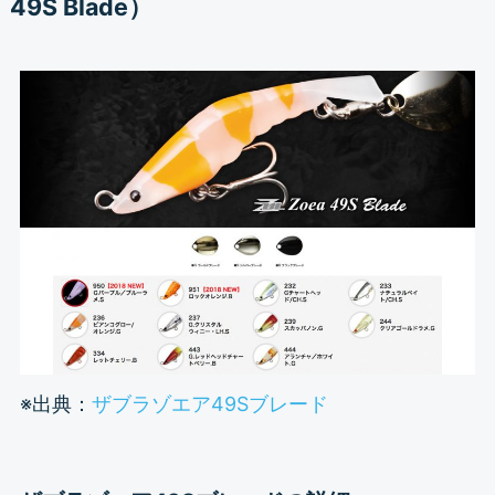
49S Blade）
※出典：
ザブラゾエア49Sブレード