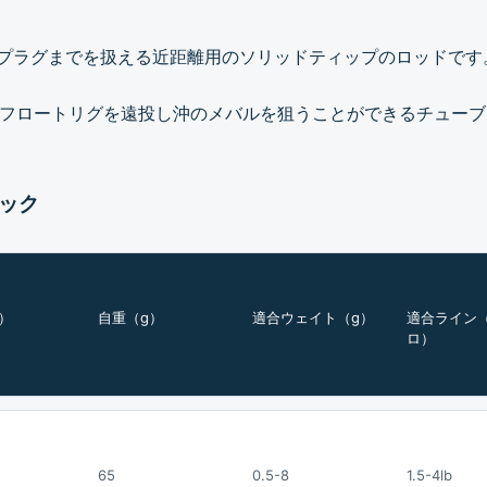
gのプラグまでを扱える近距離用のソリッドティップのロッドです
ラグやフロートリグを遠投し沖のメバルを狙うことができるチュー
ペック
t）
自重（g）
適合ウェイト（g）
適合ライン
ロ）
65
0.5-8
1.5-4lb