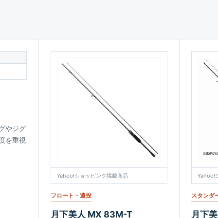
グやジグ
度を重視
Yahoo!ショッピング掲載商品
Yaho
フロート・遠投
スタンダ
月下美人 MX 83M-T
月下美人