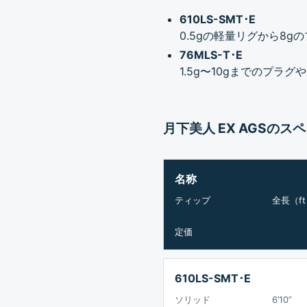
610LS-SMT･E
0.5gの軽量リグから8
76MLS-T･E
1.5g〜10gまでのプ
月下美人 EX AGSのス
名称
ティップ
全長（f
定価
610LS-SMT･E
ソリッド
6’10”