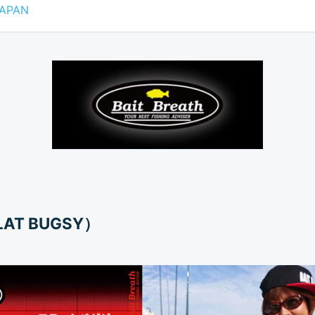
JAPAN
T BUGSY）