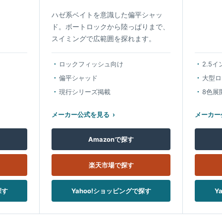
ハゼ系ベイトを意識した偏平シャッ
ド。ボートロックから陸っぱりまで、
スイミングで広範囲を探れます。
ロックフィッシュ向け
2.5
偏平シャッド
大型ロ
現行シリーズ掲載
8色展
メーカー公式を見る
メーカー
Amazonで探す
楽天市場で探す
探す
Yahoo!ショッピングで探す
Y