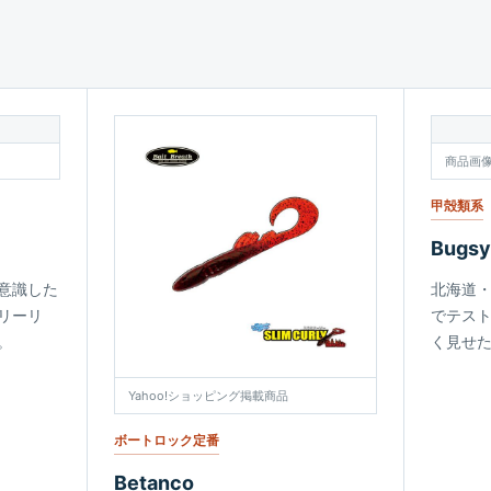
商品画
甲殻類系
Bugsy
意識した
北海道
リーリ
でテス
。
く見せ
Yahoo!ショッピング掲載商品
ボートロック定番
Betanco