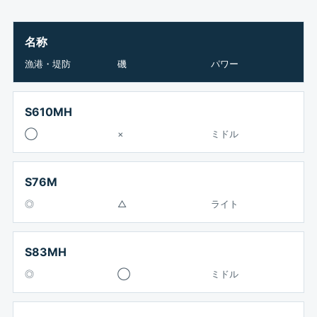
名称
漁港・堤防
磯
パワー
S610MH
◯
×
ミドル
S76M
◎
△
ライト
S83MH
◎
◯
ミドル