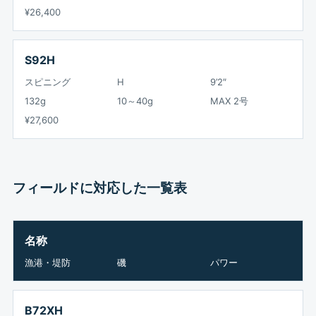
¥26,400
S92H
スピニング
H
9’2″
132g
10～40g
MAX 2号
¥27,600
フィールドに対応した一覧表
名称
漁港・堤防
磯
パワー
B72XH