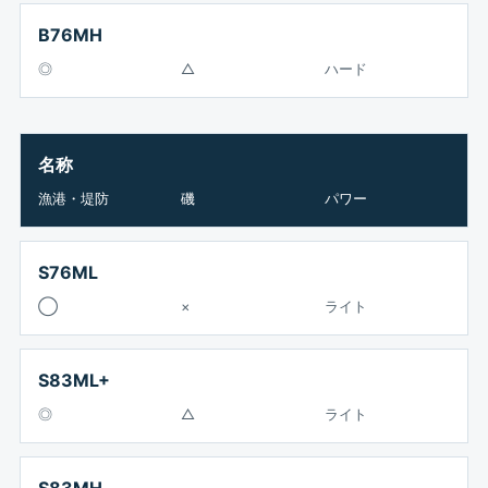
B76MH
◎
△
ハード
名称
漁港・堤防
磯
パワー
S76ML
◯
×
ライト
S83ML+
◎
△
ライト
S83MH