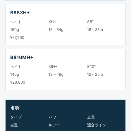
B88XH+
ベイト
XH+
8’8″
150g
16～64g
16～35lb
¥27,200
B810MH+
ベイト
MH+
8’10″
140g
12～48g
12～25lb
¥26,800
名称
タイプ
パワー
全長
自重
ルアー
適合ライン