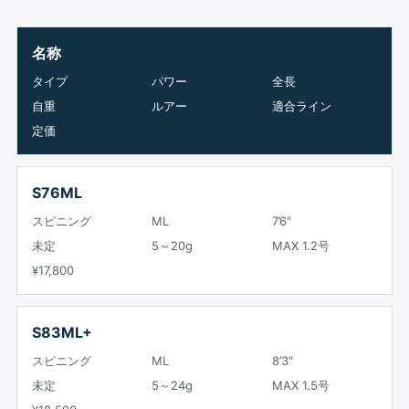
名称
タイプ
パワー
全長
自重
ルアー
適合ライン
定価
S76ML
スピニング
ML
7’6″
未定
5～20g
MAX 1.2号
¥17,800
S83ML+
スピニング
ML
8’3″
未定
5～24g
MAX 1.5号