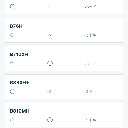
◯
×
ハード
B76H
◎
△
ミドル
B710XH
◎
◯
ハード
B88XH+
◯
◎
最強
B810MH+
◎
◯
ミドル